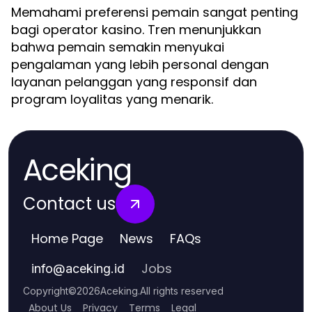
Memahami preferensi pemain sangat penting
bagi operator kasino. Tren menunjukkan
bahwa pemain semakin menyukai
pengalaman yang lebih personal dengan
layanan pelanggan yang responsif dan
program loyalitas yang menarik.
Aceking
Contact us
Home Page
News
FAQs
Jobs
info
@
aceking.id
Copyright
©
2026
Aceking
.
All rights reserved
About Us
Privacy
Terms
Legal