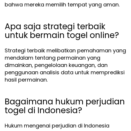
bahwa mereka memilih tempat yang aman.
Apa saja strategi terbaik
untuk bermain togel online?
Strategi terbaik melibatkan pemahaman yang
mendalam tentang permainan yang
dimainkan, pengelolaan keuangan, dan
penggunaan analisis data untuk memprediksi
hasil permainan.
Bagaimana hukum perjudian
togel di Indonesia?
Hukum mengenai perjudian di Indonesia