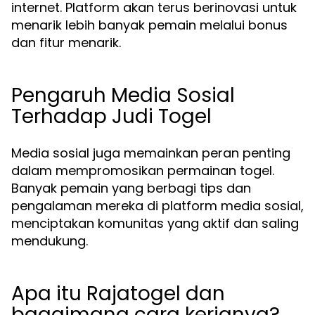
internet. Platform akan terus berinovasi untuk
menarik lebih banyak pemain melalui bonus
dan fitur menarik.
Pengaruh Media Sosial
Terhadap Judi Togel
Media sosial juga memainkan peran penting
dalam mempromosikan permainan togel.
Banyak pemain yang berbagi tips dan
pengalaman mereka di platform media sosial,
menciptakan komunitas yang aktif dan saling
mendukung.
Apa itu Rajatogel dan
bagaimana cara kerjanya?