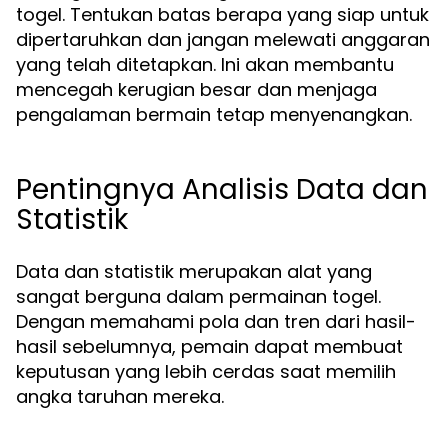
togel. Tentukan batas berapa yang siap untuk
dipertaruhkan dan jangan melewati anggaran
yang telah ditetapkan. Ini akan membantu
mencegah kerugian besar dan menjaga
pengalaman bermain tetap menyenangkan.
Pentingnya Analisis Data dan
Statistik
Data dan statistik merupakan alat yang
sangat berguna dalam permainan togel.
Dengan memahami pola dan tren dari hasil-
hasil sebelumnya, pemain dapat membuat
keputusan yang lebih cerdas saat memilih
angka taruhan mereka.