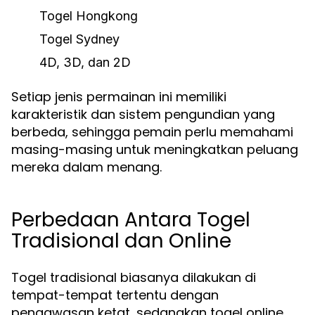
Togel Hongkong
Togel Sydney
4D, 3D, dan 2D
Setiap jenis permainan ini memiliki
karakteristik dan sistem pengundian yang
berbeda, sehingga pemain perlu memahami
masing-masing untuk meningkatkan peluang
mereka dalam menang.
Perbedaan Antara Togel
Tradisional dan Online
Togel tradisional biasanya dilakukan di
tempat-tempat tertentu dengan
pengawasan ketat, sedangkan togel online