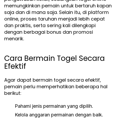
memungkinkan pemain untuk bertaruh kapan
saja dan di mana saja. Selain itu, di platform
online, proses taruhan menjadi lebih cepat
dan praktis, serta sering kali dilengkapi
dengan berbagai bonus dan promosi
menarik.
Cara Bermain Togel Secara
Efektif
Agar dapat bermain togel secara efektif,
pemain perlu memperhatikan beberapa hal
berikut:
Pahami jenis permainan yang dipilih.
Kelola anggaran permainan dengan baik.