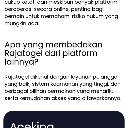
cukup ketat, dan meskipun banyak platform
beroperasi secara online, penting bagi
pemain untuk memahami risiko hukum yang
mungkin ada.
Apa yang membedakan
Rajatogel dari platform
lainnya?
Rajatogel dikenal dengan layanan pelanggan
yang baik, sistem keamanan yang tinggi, dan
berbagai pilihan permainan yang menarik,
serta kemudahan akses yang ditawarkannya.
Aceking