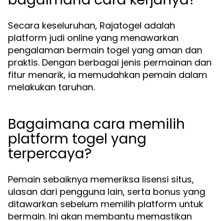
Secara keseluruhan, Rajatogel adalah
platform judi online yang menawarkan
pengalaman bermain togel yang aman dan
praktis. Dengan berbagai jenis permainan dan
fitur menarik, ia memudahkan pemain dalam
melakukan taruhan.
Bagaimana cara memilih
platform togel yang
terpercaya?
Pemain sebaiknya memeriksa lisensi situs,
ulasan dari pengguna lain, serta bonus yang
ditawarkan sebelum memilih platform untuk
bermain. Ini akan membantu memastikan