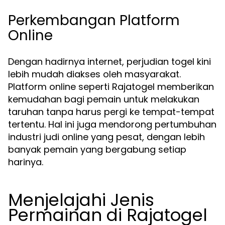
Perkembangan Platform
Online
Dengan hadirnya internet, perjudian togel kini
lebih mudah diakses oleh masyarakat.
Platform online seperti Rajatogel memberikan
kemudahan bagi pemain untuk melakukan
taruhan tanpa harus pergi ke tempat-tempat
tertentu. Hal ini juga mendorong pertumbuhan
industri judi online yang pesat, dengan lebih
banyak pemain yang bergabung setiap
harinya.
Menjelajahi Jenis
Permainan di Rajatogel