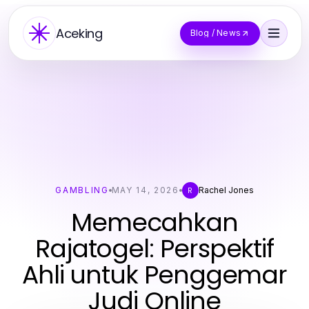
Aceking
Blog / News
GAMBLING
MAY 14, 2026
Rachel Jones
R
Memecahkan
Rajatogel: Perspektif
Ahli untuk Penggemar
Judi Online