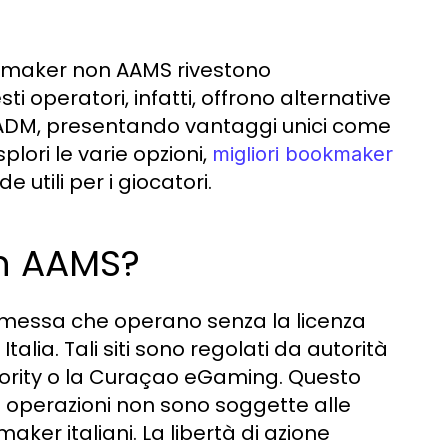
okmaker non AAMS rivestono
i operatori, infatti, offrono alternative
nza ADM, presentando vantaggi unici come
lori le varie opzioni,
migliori bookmaker
utili per i giocatori.
n AAMS?
messa che operano senza la licenza
alia. Tali siti sono regolati da autorità
hority o la Curaçao eGaming. Questo
o operazioni non sono soggette alle
aker italiani. La libertà di azione