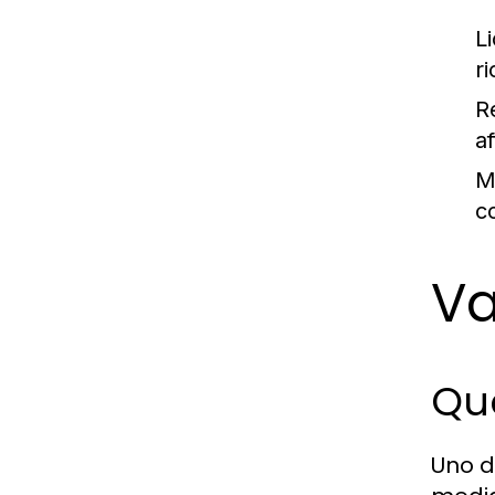
L
r
R
af
M
c
Va
Qu
Uno d