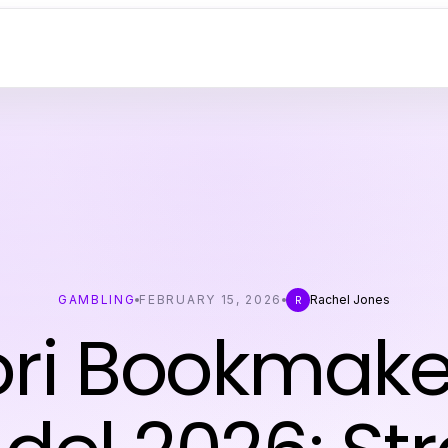
GAMBLING
FEBRUARY 15, 2026
Rachel Jones
R
ori Bookmak