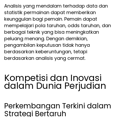
Analisis yang mendalam terhadap data dan
statistik permainan dapat memberikan
keunggulan bagi pemain. Pemain dapat
mempelajari pola taruhan, odds taruhan, dan
berbagai teknik yang bisa meningkatkan
peluang menang. Dengan demikian,
pengambilan keputusan tidak hanya
berdasarkan keberuntungan, tetapi
berdasarkan analisis yang cermat.
Kompetisi dan Inovasi
dalam Dunia Perjudian
Perkembangan Terkini dalam
Strategi Bertaruh