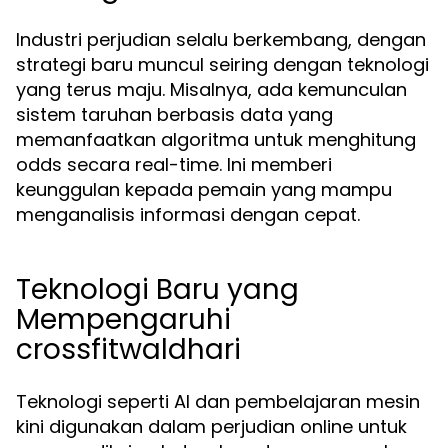
Industri perjudian selalu berkembang, dengan
strategi baru muncul seiring dengan teknologi
yang terus maju. Misalnya, ada kemunculan
sistem taruhan berbasis data yang
memanfaatkan algoritma untuk menghitung
odds secara real-time. Ini memberi
keunggulan kepada pemain yang mampu
menganalisis informasi dengan cepat.
Teknologi Baru yang
Mempengaruhi
crossfitwaldhari
Teknologi seperti AI dan pembelajaran mesin
kini digunakan dalam perjudian online untuk