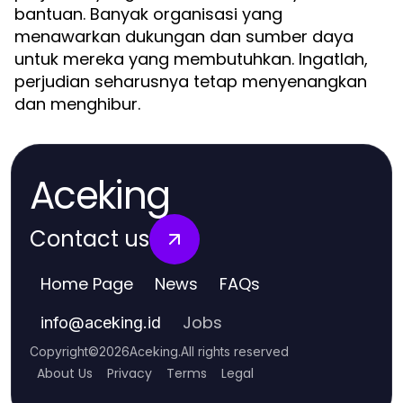
bantuan. Banyak organisasi yang
menawarkan dukungan dan sumber daya
untuk mereka yang membutuhkan. Ingatlah,
perjudian seharusnya tetap menyenangkan
dan menghibur.
Aceking
Contact us
Home Page
News
FAQs
Jobs
info
@
aceking.id
Copyright
©
2026
Aceking
.
All rights reserved
About Us
Privacy
Terms
Legal