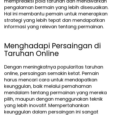
memprediksi pola taruhan dan menawarkan
pengalaman bermain yang lebih disesuaikan.
Hal ini membantu pemain untuk menerapkan
strategi yang lebih tepat dan mendapatkan
informasi yang relevan tentang permainan.
Menghadapi Persaingan di
Taruhan Online
Dengan meningkatnya popularitas taruhan
online, persaingan semakin ketat. Pemain
harus mencari cara untuk mendapatkan
keunggulan, baik melalui pemahaman
mendalam tentang permainan yang mereka
pilih, maupun dengan menggunakan teknik
yang lebih inovatif. Mempertahankan
keunggulan dalam persaingan ini sangat