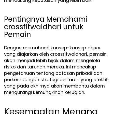
mendukung keputusan yang lebih baik.
Pentingnya Memahami
crossfitwaldhari untuk
Pemain
Dengan memahami konsep-konsep dasar
yang diajarkan oleh crossfitwaldhari, pemain
akan menjadi lebih bijak dalam mengelola
risiko dan taruhan mereka. Ini mencakup
pengetahuan tentang batasan pribadi dan
perkembangan strategi bertaruh yang efektif,
yang pada akhirnya akan membantu dalam
mengurangi kemungkinan kerugian.
Kesempatan Menang