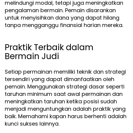
melindungi modal, tetapi juga meningkatkan
pengalaman bermain. Pemain disarankan
untuk menyisihkan dana yang dapat hilang
tanpa mengganggu finansial harian mereka.
Praktik Terbaik dalam
Bermain Judi
Setiap permainan memiliki teknik dan strategi
tersendiri yang dapat dimanfaatkan oleh
pemain. Menggunakan strategi dasar seperti
taruhan minimum saat awal permainan dan
meningkatkan taruhan ketika posisi sudah
menjadi menguntungkan adalah praktik yang
baik. Memahami kapan harus berhenti adalah
kunci sukses lainnya.