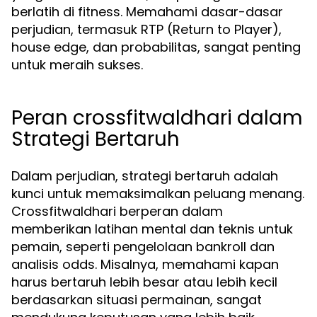
berlatih di fitness. Memahami dasar-dasar
perjudian, termasuk RTP (Return to Player),
house edge, dan probabilitas, sangat penting
untuk meraih sukses.
Peran crossfitwaldhari dalam
Strategi Bertaruh
Dalam perjudian, strategi bertaruh adalah
kunci untuk memaksimalkan peluang menang.
Crossfitwaldhari berperan dalam
memberikan latihan mental dan teknis untuk
pemain, seperti pengelolaan bankroll dan
analisis odds. Misalnya, memahami kapan
harus bertaruh lebih besar atau lebih kecil
berdasarkan situasi permainan, sangat