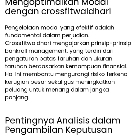
Mengoptimalkan Modal
dengan crossfitwaldhari
Pengelolaan modal yang efektif adalah
fundamental dalam perjudian.
Crossfitwaldhari mengajarkan prinsip-prinsip
bankroll management, yang terdiri dari
pengaturan batas taruhan dan ukuran
taruhan berdasarkan kemampuan finansial.
Hal ini membantu mengurangi risiko terkena
kerugian besar sekaligus meningkatkan
peluang untuk menang dalam jangka
panjang.
Pentingnya Analisis dalam
Pengambilan Keputusan