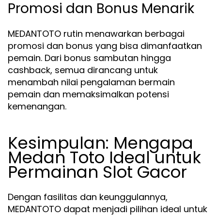
Promosi dan Bonus Menarik
MEDANTOTO rutin menawarkan berbagai
promosi dan bonus yang bisa dimanfaatkan
pemain. Dari bonus sambutan hingga
cashback, semua dirancang untuk
menambah nilai pengalaman bermain
pemain dan memaksimalkan potensi
kemenangan.
Kesimpulan: Mengapa
Medan Toto Ideal untuk
Permainan Slot Gacor
Dengan fasilitas dan keunggulannya,
MEDANTOTO dapat menjadi pilihan ideal untuk