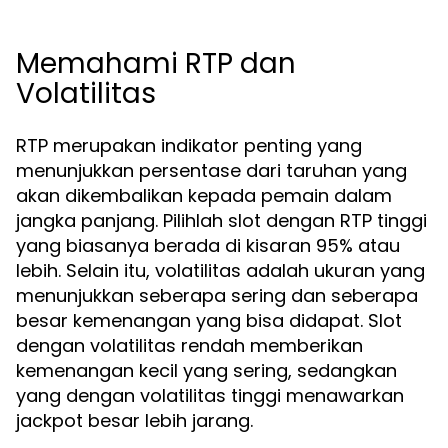
Memahami RTP dan
Volatilitas
RTP merupakan indikator penting yang
menunjukkan persentase dari taruhan yang
akan dikembalikan kepada pemain dalam
jangka panjang. Pilihlah slot dengan RTP tinggi
yang biasanya berada di kisaran 95% atau
lebih. Selain itu, volatilitas adalah ukuran yang
menunjukkan seberapa sering dan seberapa
besar kemenangan yang bisa didapat. Slot
dengan volatilitas rendah memberikan
kemenangan kecil yang sering, sedangkan
yang dengan volatilitas tinggi menawarkan
jackpot besar lebih jarang.