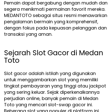
Pemain dapat bergabung dengan mudah dan
segera menikmati permainan favorit mereka.
MEDANTOTO sebagai situs resmi menawarkan
pengalaman bermain yang komprehensif,
dengan fokus pada kepuasan pelanggan dan
transaksi yang aman.
Sejarah Slot Gacor di Medan
Toto
Slot gacor adalah istilah yang digunakan
untuk menggambarkan slot yang memiliki
tingkat pembayaran yang tinggi atau jackpot
yang sering keluar. Sejak diperkenalkannya
perjudian online, banyak pemain di Medan
Toto yang mencari slot-swap gacor ini.
Beberapa slot yang populer di platform ini