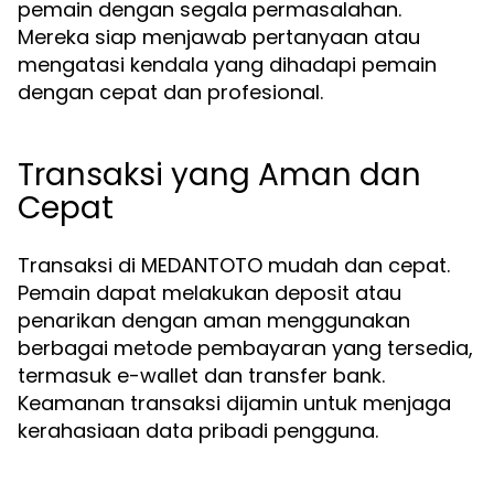
pemain dengan segala permasalahan.
Mereka siap menjawab pertanyaan atau
mengatasi kendala yang dihadapi pemain
dengan cepat dan profesional.
Transaksi yang Aman dan
Cepat
Transaksi di MEDANTOTO mudah dan cepat.
Pemain dapat melakukan deposit atau
penarikan dengan aman menggunakan
berbagai metode pembayaran yang tersedia,
termasuk e-wallet dan transfer bank.
Keamanan transaksi dijamin untuk menjaga
kerahasiaan data pribadi pengguna.