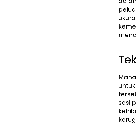
dalam
pelua
ukura
kemen
menaw
Tek
Manaj
untuk
terse
sesi 
kehil
kerug