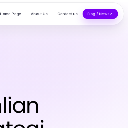
Home Page
About Us
Contact us
Blog / News
lian