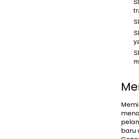
Sl
tr
S
Sl
y
S
mi
Me
Memil
menaw
pelan
baru 