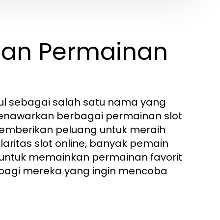
dan Permainan
cul sebagai salah satu nama yang
 menawarkan berbagai permainan slot
memberikan peluang untuk meraih
itas slot online, banyak pemain
k untuk memainkan permainan favorit
bagi mereka yang ingin mencoba