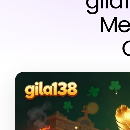
gila
Me