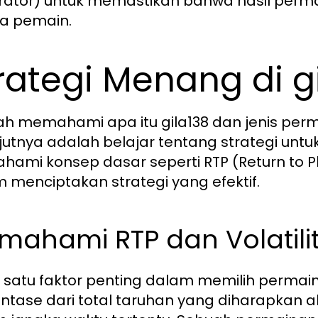
ator) untuk memastikan bahwa hasil perma
a pemain.
rategi Menang di g
ah memahami apa itu gila138 dan jenis per
jutnya adalah belajar tentang strategi un
ami konsep dasar seperti RTP (Return to Pla
 menciptakan strategi yang efektif.
ahami RTP dan Volatilit
 satu faktor penting dalam memilih permain
ntase dari total taruhan yang diharapkan