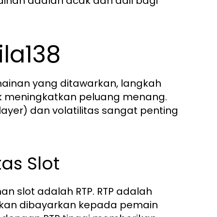
inan adalah acak dan adil bagi
ila138
mainan yang ditawarkan, langkah
tuk meningkatkan peluang menang.
yer) dan volatilitas sangat penting
as Slot
an slot adalah RTP. RTP adalah
 akan dibayarkan kepada pemain