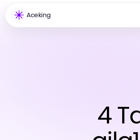
Aceking
4 T